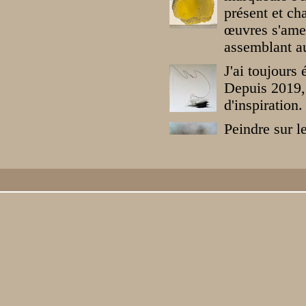
présent et ch
œuvres s'amen
assemblant au
J'ai toujours 
Depuis 2019, 
d'inspiration.
Peindre sur l
C'est en frot
tableau dégag
Quel plaisir 
des couteaux. 
brun - taupe)
Parfois, ce s
principalemen
souvent des 